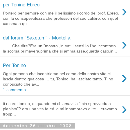
›
per Tonino Ebreo
Porterò per sempre con me il bellissimo ricordo del prof. Ebreo,
con la consapevolezza che professori del suo calibro, con quel
carisma a qu...
›
dal forum "Saxetum" - Montella
........Che dire?Era un "mostro",in tutti i sensi.Io l'ho incontrato
la scorsa primavera,prima che si ammalasse,guarda caso,in...
Per Tonino
›
Ogni persona che incontriamo nel corso della nostra vita ci
lascia dentro qualcosa … tu, Tonino, hai lasciato tanto. Ti ho
conosciuto che av...
1 commento:
›
ti ricordi tonino, di quando mi chiamavi la "mia sprovveduta
pianista"? era una vita fa ed io mi innamoravo di te....eravamo
tropp...
domenica 26 ottobre 2008