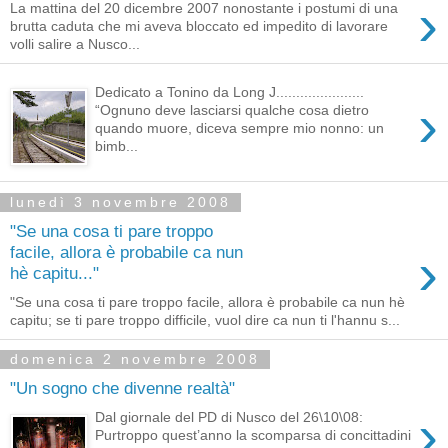
›
La mattina del 20 dicembre 2007 nonostante i postumi di una
brutta caduta che mi aveva bloccato ed impedito di lavorare
volli salire a Nusco...
Dedicato a Tonino da Long J......................
›
“Ognuno deve lasciarsi qualche cosa dietro
quando muore, diceva sempre mio nonno: un
bimb...
lunedì 3 novembre 2008
"Se una cosa ti pare troppo
›
facile, allora è probabile ca nun
hè capitu..."
"Se una cosa ti pare troppo facile, allora è probabile ca nun hè
capitu; se ti pare troppo difficile, vuol dire ca nun ti l'hannu s...
domenica 2 novembre 2008
"Un sogno che divenne realtà"
›
Dal giornale del PD di Nusco del 26\10\08:
Purtroppo quest’anno la scomparsa di concittadini